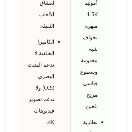
أموليد
لعشاق
1.5K
الألعاب
مبهرة
الثقيلة.
بحواف
الكاميرا
شبه
الخلفية لا
معدومة
تدعم المثبت
وسطوع
البصري
قياسي
(OIS) ولا
مريح
تدعم تصوير
للعين.
فيديوهات
بطارية
4K.