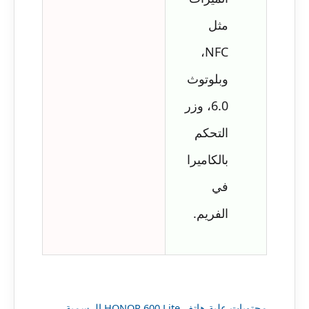
مثل
NFC،
وبلوتوث
6.0، وزر
التحكم
بالكاميرا
في
الفريم.
محتويات علبة هاتف HONOR 600 Lite الرسمية