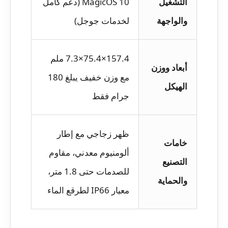
التشغيل
MagicOS 10 (دعم كامل
والواجهة
لخدمات جوجل)
157.4×75.4×7.3 ملم
أبعاد ووزن
مع وزن خفيف يبلغ 180
الهيكل
جرام فقط
ظهر زجاجي مع إطار
خامات
ألومنيوم معدني، مقاوم
التصنيع
للصدمات حتى 1.8 متر،
والحماية
معيار IP66 لطرقع الماء