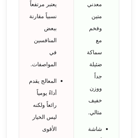
معدني
يعتبر مرتفعاً
متين
نسبياً مقارنة
وفخم
ببعض
مع
المنافسين
سماكة
في
ضئيلة
المواصفات.
جداً
المعالج يقدم
ووزن
أداءً يومياً
خفيف
رائعاً ولكنه
مثالي.
ليس الخيار
شاشة
الأقوى