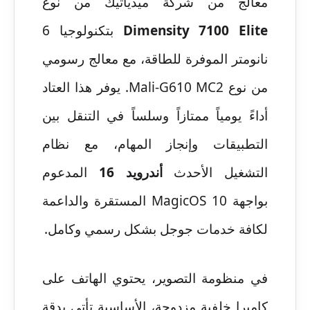
معالج من شركة ميدياتيك من نوع
Dimensity 7100 Elite
بتكنولوجيا 6
نانومتر الموفرة للطاقة، مع معالج رسومي
من نوع Mali-G610 MC2. يوفر هذا العتاد
أداءً يومياً ممتازاً وسلساً في التنقل بين
التطبيقات وإنجاز المهام، مع نظام
التشغيل الأحدث
أندرويد 16
المدعوم
بواجهة MagicOS 10 المستقرة والداعمة
لكافة خدمات جوجل بشكل رسمي وكامل.
في منظومة التصوير، يحتوي الهاتف على
كاميرا خلفية مزدوجة، الأساسية تأتي بدقة