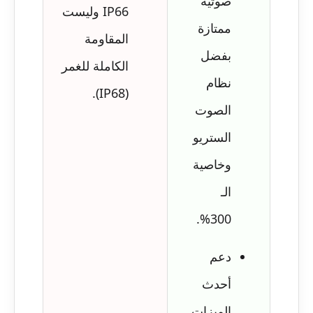
صوتية
IP66 وليست
ممتازة
المقاومة
بفضل
الكاملة للغمر
نظام
(IP68).
الصوت
الستريو
وخاصية
الـ
300%.
دعم
أحدث
الميزات